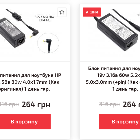
АКЦИЯ
Блок питания для но
 питания для ноутбука HP
19v 3.16a 60w 5.5x
1.58a 30w 4.0x1.7mm (Как
5.0x3.0mm (+pin) (Как
оригинал) 1 день гар.
1 день гар.
264 грн
264 
316 грн
316 грн
В корзину
В корзину