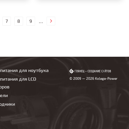
7
8
9
…
 питания для ноутбука
ГЛЯНЕЦ
ГЛЯНЕЦ
–
–
СОЗДАНИЕ САЙТОВ
СОЗДАНИЕ САЙТОВ
питания для LCD
© 2009 — 2026 Kolega-Power
оров
бели
одники