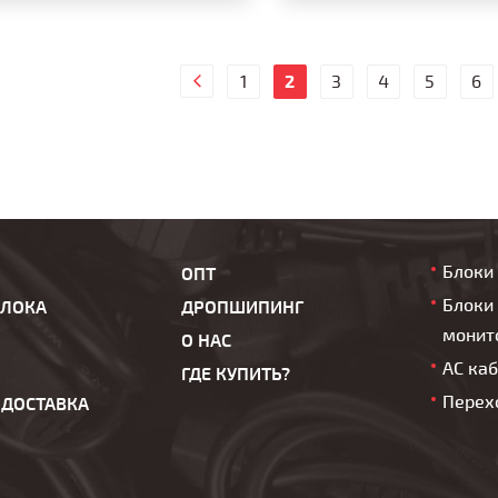
1
2
3
4
5
6
Блоки
ОПТ
Блоки 
БЛОКА
ДРОПШИПИНГ
монит
О НАС
AC ка
ГДЕ КУПИТЬ?
Перех
 ДОСТАВКА