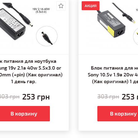
АКЦИЯ
к питания для ноутбука
ng 19v 2.1a 40w 5.5x3.0 or
Блок питания для н
.0mm (+pin) (Как оригинал)
Sony 10.5v 1.9a 20w 
1 день гар.
(Как оригинал) 1 де
253 грн
253 
303 грн
303 грн
В корзину
В корзину