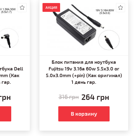
АКЦИЯ
Блок питания для ноутбука
тбука Dell
Fujitsu 19v 3.16a 60w 5.5x3.0 or
.7mm (Как
5.0x3.0mm (+pin) (Как оригинал)
 гар.
1 день гар.
грн
264 грн
316 грн
В корзину