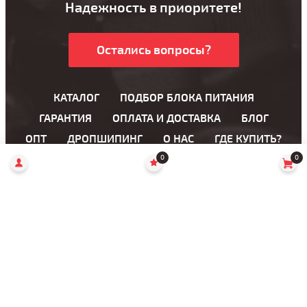
Надежность в приоритете!
Остались вопросы?
КАТАЛОГ
ПОДБОР БЛОКА ПИТАНИЯ
ГАРАНТИЯ
ОПЛАТА И ДОСТАВКА
БЛОГ
ОПТ
ДРОПШИПИНГ
О НАС
ГДЕ КУПИТЬ?
0
0
Блоки питания для ноутбука
Блоки питания для LCD мониторов
AC кабели
Переходники
49038, Украина
Днепропетровская область, г. Днепр,
ул. Княгини Ольги, 6 (Горького, 6)
Пн — Пт: 11:00 — 16:00
(066) 120-99-99
Сб — Вс: выходной