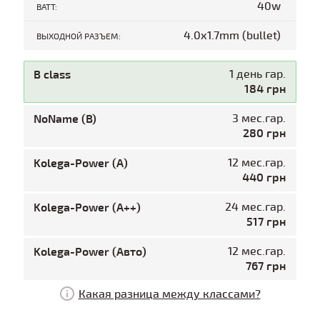
40w
ВАТТ:
4.0x1.7mm (bullet)
ВЫХОДНОЙ РАЗЪЕМ:
B class
1 день гар.
184 грн
NoName (B)
3 мес.гар.
280 грн
Kolega-Power (A)
12 мес.гар.
440 грн
Kolega-Power (A++)
24 мес.гар.
517 грн
Kolega-Power (Авто)
12 мес.гар.
767 грн
Какая разница между классами?