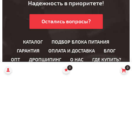
Надежность в приоритете!
Остались вопросы?
КАТАЛОГ
ПОДБОР БЛОКА ПИТАНИЯ
ГАРАНТИЯ
ОПЛАТА И ДОСТАВКА
БЛОГ
ОПТ
ДРОПШИПИНГ
О НАС
ГДЕ КУПИТЬ?
0
0
Блоки питания для ноутбука
Блоки питания для LCD мониторов
AC кабели
Переходники
49038, Украина
Днепропетровская область, г. Днепр,
ул. Княгини Ольги, 6 (Горького, 6)
Пн — Пт: 11:00 — 16:00
(066) 120-99-99
Сб — Вс: выходной