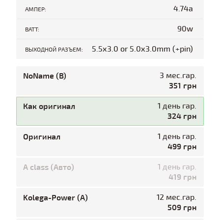
4.74a
АМПЕР:
90w
ВАТТ:
5.5x3.0 or 5.0x3.0mm (+pin)
ВЫХОДНОЙ РАЗЪЕМ:
NoName (B)
3 мес.гар.
351 грн
Как оригинал
1 день гар.
324 грн
Оригинал
1 день гар.
499 грн
A class (Авто)
1 день гар.
419 грн
Kolega-Power (A)
12 мес.гар.
509 грн