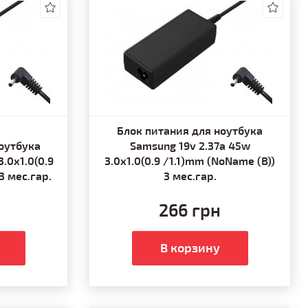
Блок питания для ноутбука
оутбука
Samsung 19v 2.37a 45w
.0x1.0(0.9
3.0x1.0(0.9 /1.1)mm (NoName (B))
3 мес.гар.
3 мес.гар.
266 грн
В корзину