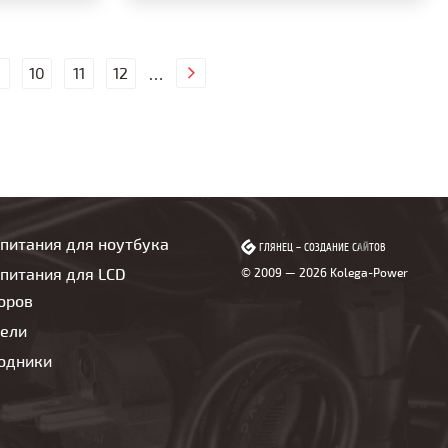
10
11
12
…
 питания для ноутбука
ГЛЯНЕЦ
ГЛЯНЕЦ
–
–
СОЗДАНИЕ САЙТОВ
СОЗДАНИЕ САЙТОВ
питания для LCD
© 2009 — 2026 Kolega-Power
оров
бели
одники