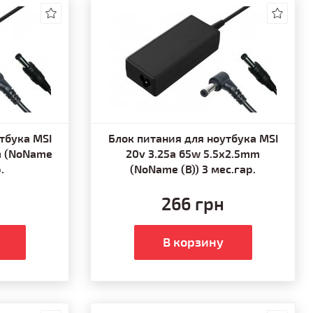
тбука MSI
Блок питания для ноутбука MSI
m (NoName
20v 3.25a 65w 5.5x2.5mm
.
(NoName (B)) 3 мес.гар.
266 грн
В корзину