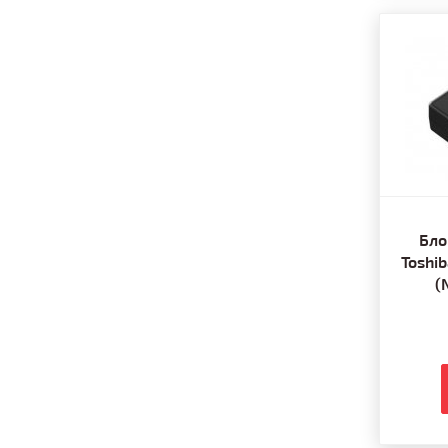
Бло
Toshi
(