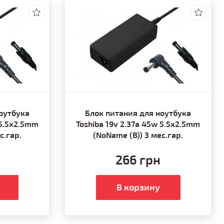
оутбука
Блок питания для ноутбука
 5.5x2.5mm
Toshiba 19v 2.37a 45w 5.5x2.5mm
с.гар.
(NoName (B)) 3 мес.гар.
266 грн
В корзину