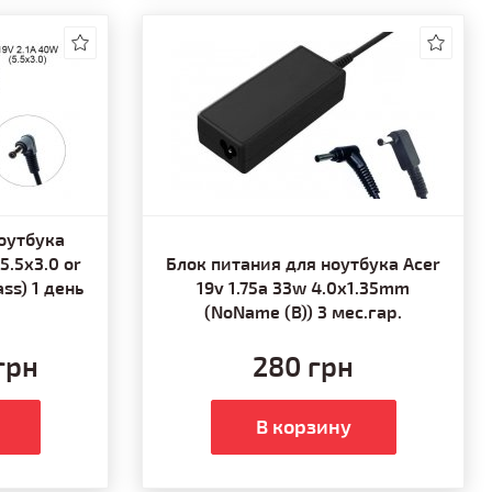
оутбука
5.5x3.0 or
Блок питания для ноутбука Acer
ass) 1 день
19v 1.75a 33w 4.0x1.35mm
(NoName (B)) 3 мес.гар.
грн
280 грн
В корзину