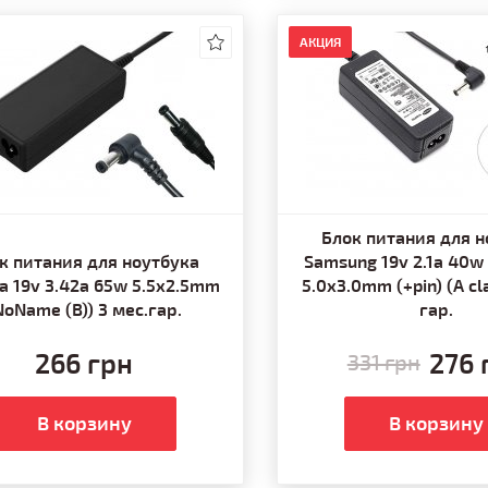
АКЦИЯ
Блок питания для н
к питания для ноутбука
Samsung 19v 2.1a 40w 
ba 19v 3.42a 65w 5.5x2.5mm
5.0x3.0mm (+pin) (A cl
NoName (B)) 3 мес.гар.
гар.
266 грн
276 
331 грн
В корзину
В корзину