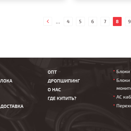
4
5
6
7
8
9
…
Блоки
ОПТ
Блоки 
БЛОКА
ДРОПШИПИНГ
монит
О НАС
AC ка
ГДЕ КУПИТЬ?
Перех
 ДОСТАВКА