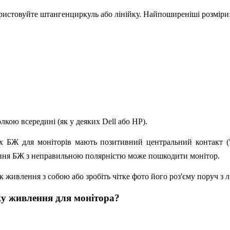
истовуйте штангенциркуль або лінійку. Найпоширеніші розміри
олкою всередині (як у деяких Dell або HP).
х БЖ для моніторів мають позитивний центральний контакт ("п
чення БЖ з неправильною полярністю може пошкодити монітор.
 живлення з собою або зробіть чітке фото його роз'єму поруч з л
ку живлення для монітора?