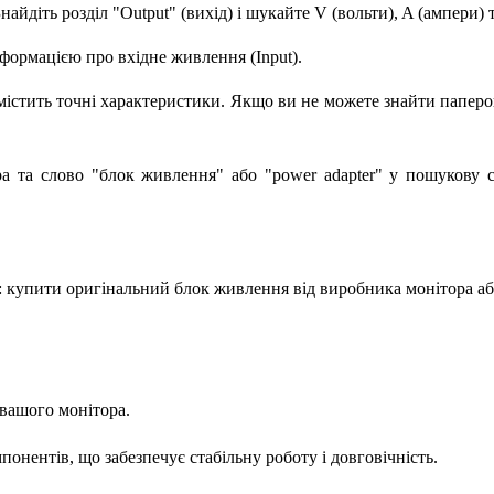
айдіть розділ "Output" (вихід) і шукайте V (вольти), A (ампери) 
формацією про вхідне живлення (Input).
містить точні характеристики. Якщо ви не можете знайти паперо
а та слово "блок живлення" або "power adapter" у пошукову 
я: купити оригінальний блок живлення від виробника монітора 
вашого монітора.
онентів, що забезпечує стабільну роботу і довговічність.