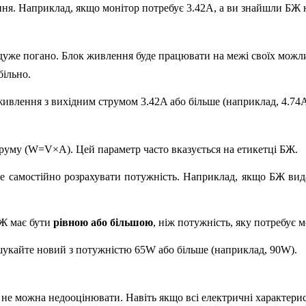
ння. Наприклад, якщо монітор потребує 3.42А, а ви знайшли БЖ н
уже погано. Блок живлення буде працювати на межі своїх можли
більно.
ивлення з вихідним струмом 3.42A або більше (наприклад, 4.74A
струму (W=V×A). Цей параметр часто вказується на етикетці БЖ.
е самостійно розрахувати потужність. Наприклад, якщо БЖ вида
БЖ має бути
рівною або більшою
, ніж потужність, яку потребує м
укайте новий з потужністю 65W або більше (наприклад, 90W).
 не можна недооцінювати. Навіть якщо всі електричні характери