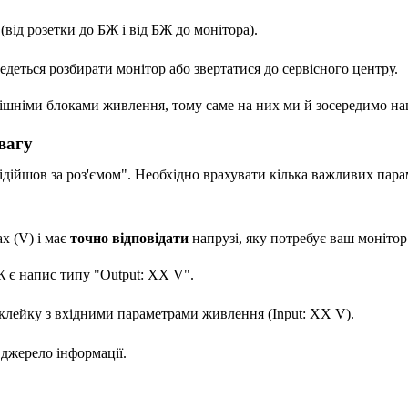
від розетки до БЖ і від БЖ до монітора).
едеться розбирати монітор або звертатися до сервісного центру.
нішніми блоками живлення, тому саме на них ми й зосередимо на
вагу
ідійшов за роз'ємом". Необхідно врахувати кілька важливих пара
х (V) і має
точно відповідати
напрузі, яку потребує ваш моніто
Ж є напис типу "Output: XX V".
клейку з вхідними параметрами живлення (Input: XX V).
джерело інформації.