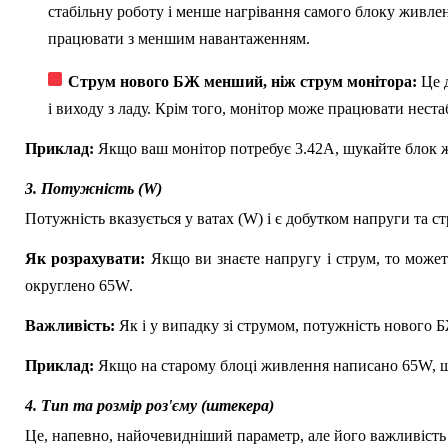
стабільну роботу і менше нагрівання самого блоку живле
працювати з меншим навантаженням.
Струм нового БЖ менший, ніж струм монітора:
Це д
і виходу з ладу. Крім того, монітор може працювати неста
Приклад:
Якщо ваш монітор потребує 3.42A, шукайте блок ж
3. Потужність (W)
Потужність вказується у ватах (W) і є добутком напруги та 
Як розрахувати:
Якщо ви знаєте напругу і струм, то может
округлено 65W.
Важливість:
Як і у випадку зі струмом, потужність нового 
Приклад:
Якщо на старому блоці живлення написано 65W, ш
4. Тип та розмір роз'єму (штекера)
Це, напевно, найочевидніший параметр, але його важливість