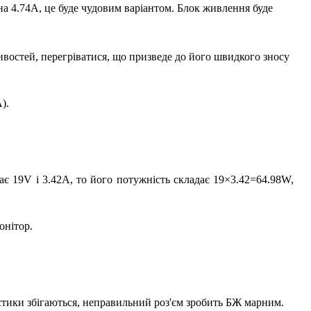
а 4.74А, це буде чудовим варіантом. Блок живлення буде
востей, перегріватися, що призведе до його швидкого зносу
).
є 19V і 3.42A, то його потужність складає 19×3.42=64.98W,
онітор.
стики збігаються, неправильний роз'єм зробить БЖ марним.