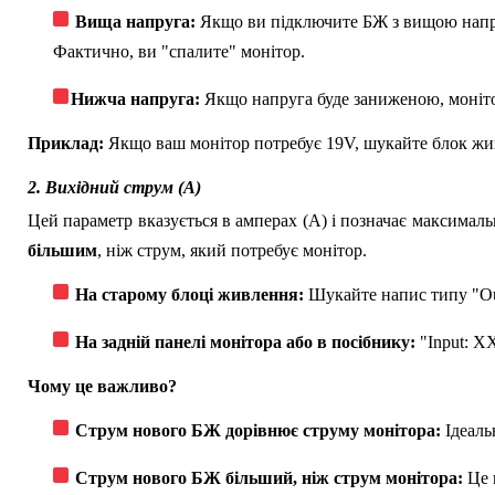
Вища напруга:
Якщо ви підключите БЖ з вищою напруг
Фактично, ви "спалите" монітор.
Нижча напруга:
Якщо напруга буде заниженою, монітор
Приклад:
Якщо ваш монітор потребує 19V, шукайте блок жи
2. Вихідний струм (А)
Цей параметр вказується в амперах (А) і позначає максима
більшим
, ніж струм, який потребує монітор.
На старому блоці живлення:
Шукайте напис типу "Ou
На задній панелі монітора або в посібнику:
"Input: X
Чому це важливо?
Струм нового БЖ дорівнює струму монітора:
Ідеаль
Струм нового БЖ більший, ніж струм монітора:
Це ц