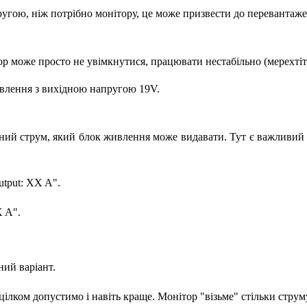
ою, ніж потрібно монітору, це може призвести до перевантаженн
 може просто не увімкнутися, працювати нестабільно (мерехтіти,
влення з вихідною напругою 19V.
льний струм, який блок живлення може видавати. Тут є важливи
tput: XX A".
X A".
ний варіант.
ілком допустимо і навіть краще. Монітор "візьме" стільки струм