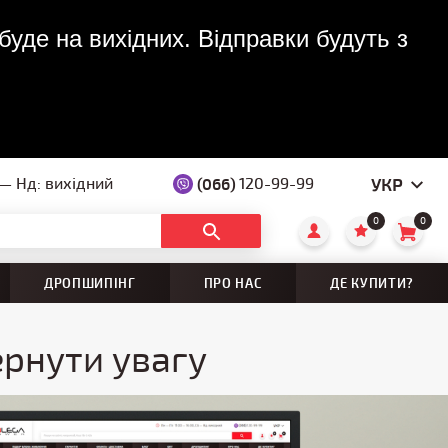
буде на вихідних. Відправки будуть з
УКР
 — Нд: вихідний
(066)
120-99-99
0
0
ДРОПШИПІНГ
ПРО НАС
ДЕ КУПИТИ?
ернути увагу