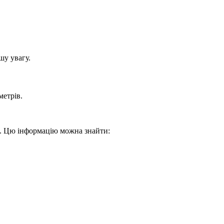
шу увагу.
метрів.
р. Цю інформацію можна знайти: