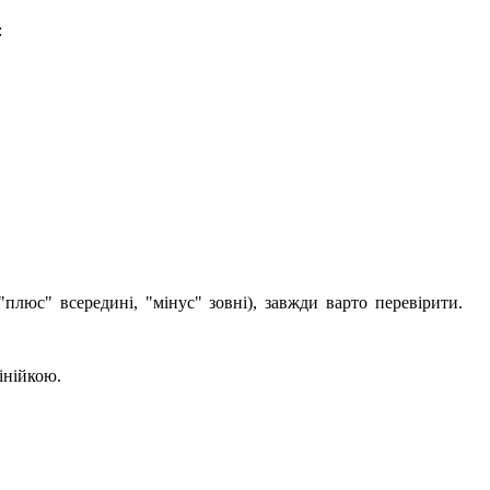
:
люс" всередині, "мінус" зовні), завжди варто перевірити.
інійкою.