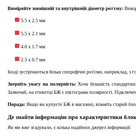
Виміряйте зовнішній та внутрішній діаметр роз'єму:
Викор
5.5 x 2.5 мм
5.5 x 2.1 мм
4.0 x 1.7 мм
2.5 x 0.7 мм
Іноді зустрічаються більш специфічні роз'єми, наприклад, з г
Зверніть увагу на полярність:
Хоча більшість стандартни
Зазвичай, на етикетці БЖ є піктограма полярності. Підклю
Порада:
Якщо ви купуєте БЖ в магазині, візьміть старий блок
Де знайти інформацію про характеристики бло
Як ми вже згадували, є кілька надійних джерел інформації: