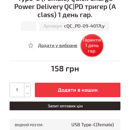
Power Delivery QC|PD тригер (A
class) 1 день гар.
Артикул:
cQC_PD-09-4017Ly
Гарантія
Додати у вибране
1 день
гар.
158 грн
Додати в кошик
Запит оптових цін
:
USB Type-C(female)
ВХІДНИЙ РОЗ'ЄМ