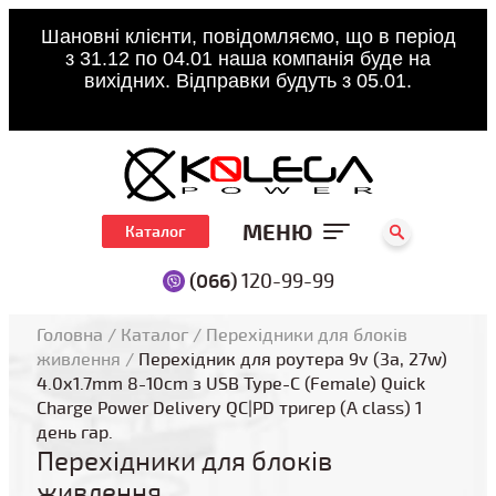
Шановні клієнти, повідомляємо, що в період
з 31.12 по 04.01 наша компанія буде на
вихідних. Відправки будуть з 05.01.
МЕНЮ
Каталог
(066)
120-99-99
Головна
/
Каталог
/
Перехідники для блоків
живлення
/
Перехідник для роутера 9v (3a, 27w)
4.0x1.7mm 8-10cm з USB Type-C (Female) Quick
Charge Power Delivery QC|PD тригер (A class) 1
день гар.
Перехідники для блоків
живлення