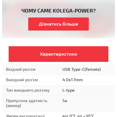
ЧОМУ САМЕ KOLEGA-POWER?
Дізнатись більше
Характеристики
Вхідний роз'єм
USB Type-C(female)
Вихідний роз'єм
4.0x1.7mm
Тип вихідного роз'єму
L-type
Пропускна здатність
5a
(ампер)
Умови експлуатації
від 0°C до +30°C