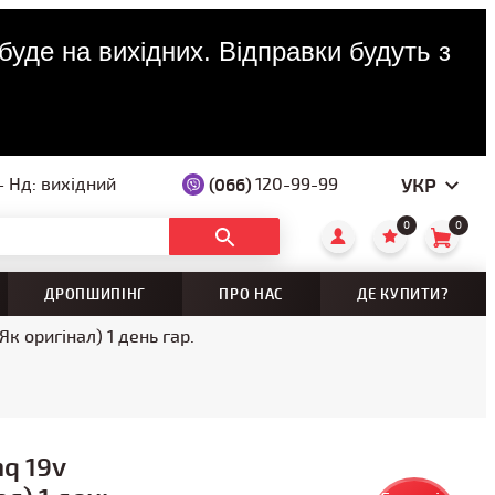
буде на вихідних. Відправки будуть з
УКР
(066)
120-99-99
— Нд: вихідний
0
0
ДРОПШИПІНГ
ПРО НАС
ДЕ КУПИТИ?
к оригінал) 1 день гар.
q 19v