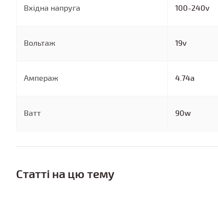
Вхідна напруга
100-240v
Вольтаж
19v
Ампераж
4.74a
Ватт
90w
Статті на цю тему