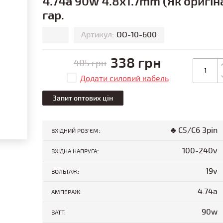
4.74a 90w 4.8x1.7mm (Як оригіна
гар.
Артикул:
ОО-10-600
338 грн
405 грн
Додати силовий кабель
Запит оптових цін
:
♣ C5/C6 3pin
ВХІДНИЙ РОЗ'ЄМ
:
100-240v
ВХІДНА НАПРУГА
19v
ВОЛЬТАЖ:
4.74a
АМПЕРАЖ:
90w
ВАТТ: