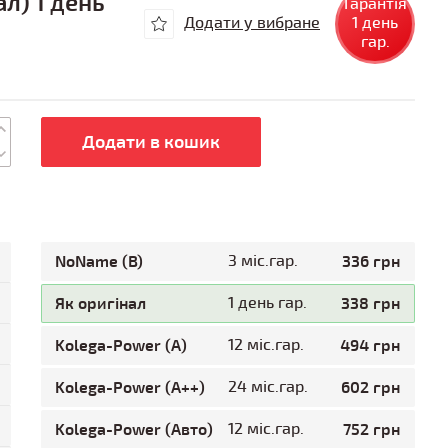
л) 1 день
Гарантія
Додати у вибране
1 день
гар.
Додати в кошик
NoName (B)
3 міс.гар.
336 грн
Як оригінал
1 день гар.
338 грн
Kolega-Power (A)
12 міс.гар.
494 грн
Kolega-Power (A++)
24 міс.гар.
602 грн
Kolega-Power (Авто)
12 міс.гар.
752 грн