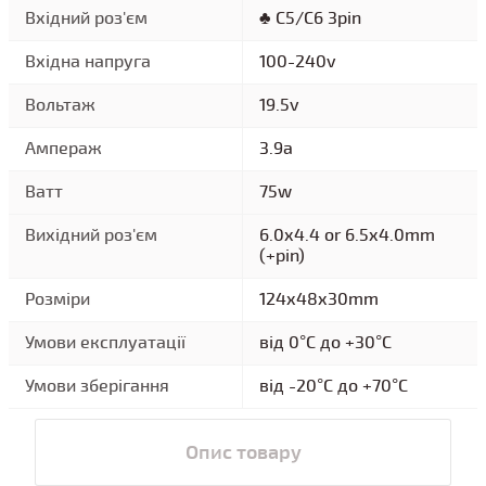
Вхідний роз'єм
♣ C5/C6 3pin
Вхідна напруга
100-240v
Вольтаж
19.5v
Ампераж
3.9a
Ватт
75w
Вихідний роз'єм
6.0x4.4 or 6.5x4.0mm
(+pin)
Розміри
124x48x30mm
Умови експлуатації
від 0°C до +30°C
Умови зберігання
від -20°C до +70°C
Опис товару