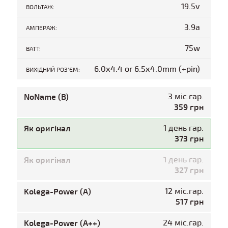
19.5v
ВОЛЬТАЖ:
3.9a
АМПЕРАЖ:
75w
ВАТТ:
6.0x4.4 or 6.5x4.0mm (+pin)
ВИХІДНИЙ РОЗ'ЄМ:
NoName (B)
3 міс.гар.
359 грн
Як оригінал
1 день гар.
373 грн
Як оригінал
1 день гар.
327 грн
Kolega-Power (A)
12 міс.гар.
517 грн
Kolega-Power (A++)
24 міс.гар.