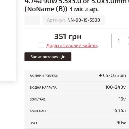
4.74a 90w 5.5x3.0 or 5.0x3.0mm 
(NoName (B)) 3 міс.гар.
Артикул:
NN-90-19-5530
351 грн
Додати силовий кабель
Запит оптових цін
:
♣ C5/C6 3pin
ВХІДНИЙ РОЗ'ЄМ
:
100-240v
ВХІДНА НАПРУГА
19v
ВОЛЬТАЖ:
4.74a
АМПЕРАЖ:
90w
ВАТТ: