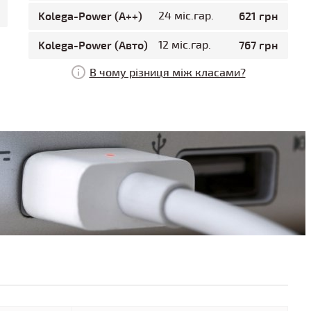
Kolega-Power (A++)
24 міс.гар.
621 грн
Kolega-Power (Авто)
12 міс.гар.
767 грн
В чому різниця між класами?