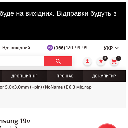
буде на вихідних. Відправки будуть з
УКР
(066)
120-99-99
— Нд: вихідний
0
0
ДРОПШИПІНГ
ПРО НАС
ДЕ КУПИТИ?
r 5.0x3.0mm (+pin) (NoName (B)) 3 міс.гар.
msung 19v