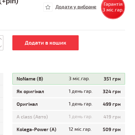
(+pin)
Гарантія
Додати у вибране
3 міс.гар.
Додати в кошик
NoName (B)
3 міс.гар.
351 грн
Як оригінал
1 день гар.
324 грн
Оригінал
1 день гар.
499 грн
A class (Авто)
1 день гар.
419 грн
Kolega-Power (A)
12 міс.гар.
509 грн